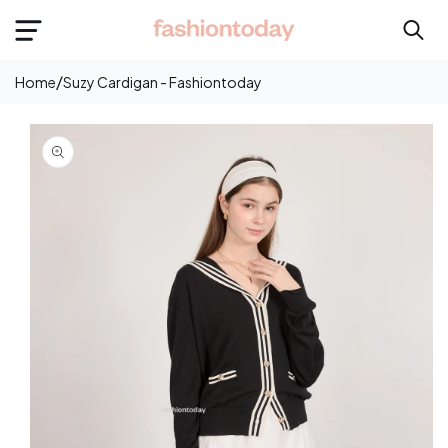
e
onten
/
Home
Suzy Cardigan - Fashiontoday
Langsung
Ke
Informasi
Produk