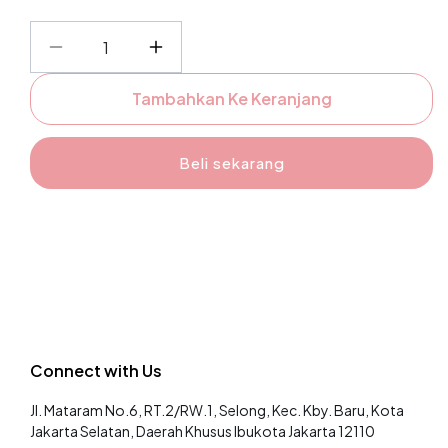
Kurangi
Tambah
jumlah
jumlah
Tambahkan Ke Keranjang
untuk
untuk
Suzy
Suzy
Cardigan
Cardigan
Beli sekarang
-
-
Fashiontoday
Fashiontoday
Connect with Us
Jl. Mataram No.6, RT.2/RW.1, Selong, Kec. Kby. Baru, Kota
Jakarta Selatan, Daerah Khusus Ibukota Jakarta 12110