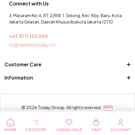
Connect with Us
Jl. Mataram No.6, RT.2/RW.1, Selong, Kec. Kby. Baru, Kota
Jakarta Selatan, Daerah Khusus Ibukota Jakarta 12110
+62 8
111 165 060
cs@fashiontoday.co
Customer Care
Pertanyaan Umum
Information
Syarat dan Ketentuan
Siapa kita
Kontak
© 2026 Today Group. All rights reserved.
Metode
pembayaran
HOME
CATEGORY
CASUAL SALE
CART
ACCOUNT