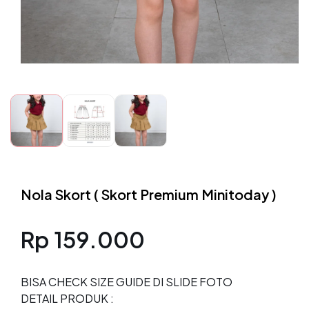
Buka
media
1
di
modal
Nola Skort ( Skort Premium Minitoday )
Harga
Rp 159.000
reguler
BISA CHECK SIZE GUIDE DI SLIDE FOTO
DETAIL PRODUK :