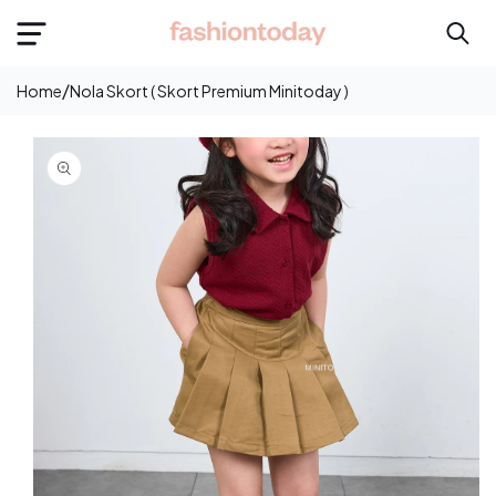
e
onten
/
Home
Nola Skort ( Skort Premium Minitoday )
Langsung
Ke
Informasi
Produk