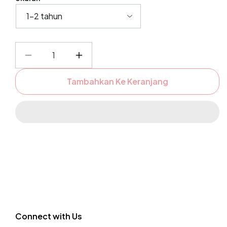
Kurangi
Tambah
jumlah
jumlah
Tambahkan Ke Keranjang
untuk
untuk
Mini
Mini
Alia
Alia
Jacket
Jacket
Connect with Us