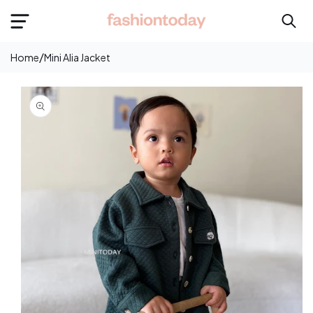
e
onten
/
Home
Mini Alia Jacket
Langsung
Ke
Informasi
Produk