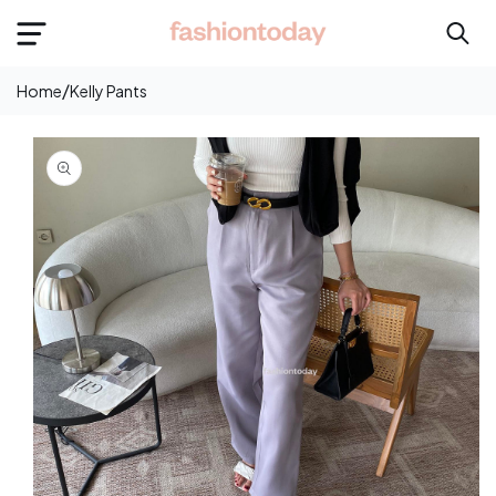
e
onten
/
Home
Kelly Pants
Langsung
Ke
Informasi
Produk