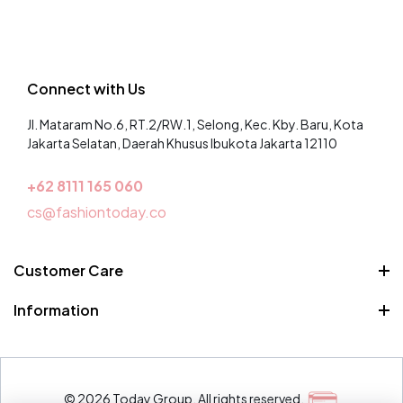
Connect with Us
Jl. Mataram No.6, RT.2/RW.1, Selong, Kec. Kby. Baru, Kota
Jakarta Selatan, Daerah Khusus Ibukota Jakarta 12110
+62 8
111 165 060
cs@fashiontoday.co
Customer Care
Pertanyaan Umum
Information
Syarat dan Ketentuan
Siapa kita
Kontak
© 2026 Today Group. All rights reserved.