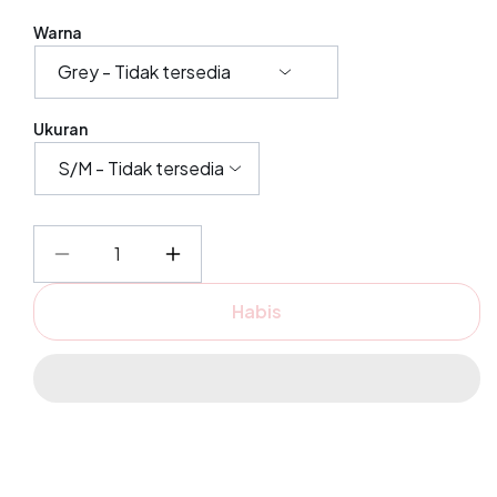
Warna
Ukuran
Kurangi
Tambah
jumlah
jumlah
Habis
untuk
untuk
Kelly
Kelly
Pants
Pants