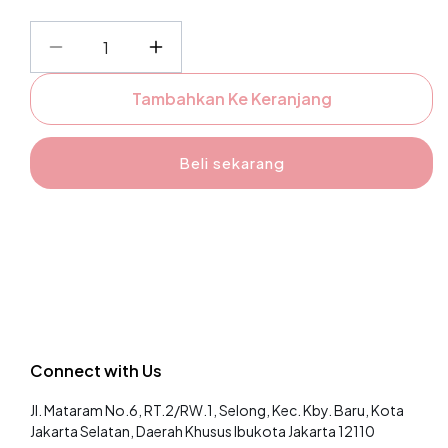
Kurangi
Tambah
jumlah
jumlah
Tambahkan Ke Keranjang
untuk
untuk
Celia
Celia
Outer
Outer
Beli sekarang
-
-
Fashiontoday
Fashiontoday
Connect with Us
Jl. Mataram No.6, RT.2/RW.1, Selong, Kec. Kby. Baru, Kota
Jakarta Selatan, Daerah Khusus Ibukota Jakarta 12110