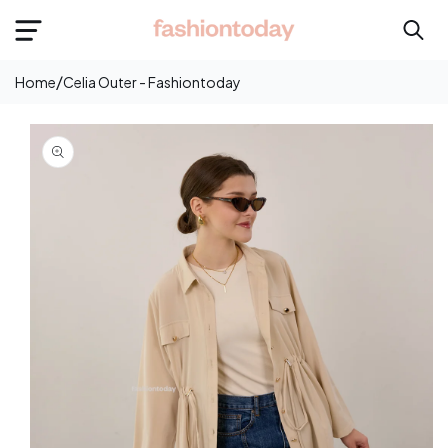
e
onten
/
Home
Celia Outer - Fashiontoday
Langsung
Ke
Informasi
Produk