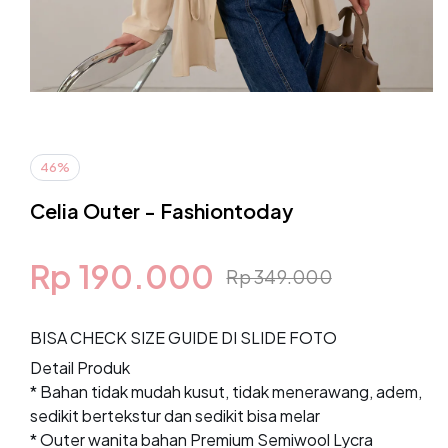
Buka
media
1
46%
di
modal
Celia Outer - Fashiontoday
Rp 190.000
Rp 349.000
Harga
Harga
obral
reguler
BISA CHECK SIZE GUIDE DI SLIDE FOTO
Detail Produk
* Bahan tidak mudah kusut, tidak menerawang, adem,
sedikit bertekstur dan sedikit bisa melar
* Outer wanita bahan Premium Semiwool Lycra