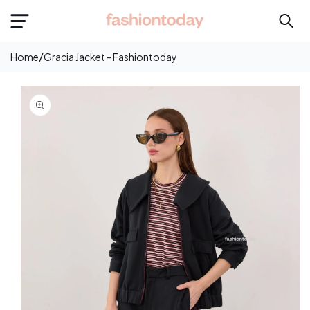
e
onten
/
Home
Gracia Jacket - Fashiontoday
Langsung
Ke
Informasi
Produk