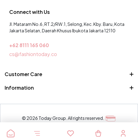
Connect with Us
Jl. Mataram No.6, RT.2/RW.1, Selong, Kec. Kby. Baru, Kota
Jakarta Selatan, Daerah Khusus Ibukota Jakarta 12110
+62 8
111 165 060
cs@fashiontoday.co
Customer Care
Pertanyaan Umum
Information
Syarat dan Ketentuan
Siapa kita
Kontak
© 2026 Today Group. All rights reserved.
Metode
pembayaran