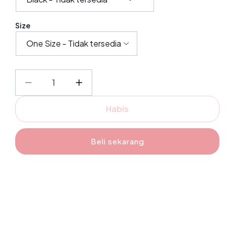
Size
Kurangi
Tambah
jumlah
jumlah
Habis
untuk
untuk
Gracia
Gracia
Jacket
Jacket
Beli sekarang
-
-
Fashiontoday
Fashiontoday